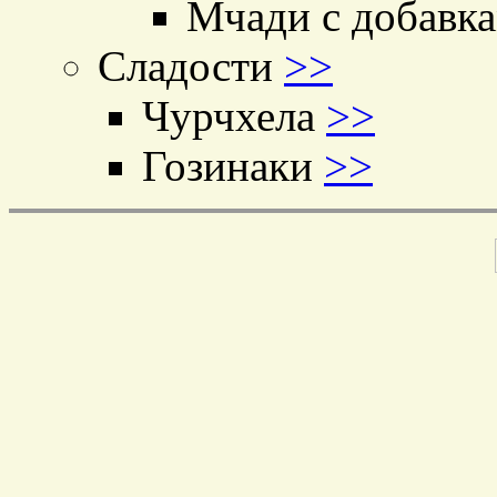
Мчади с добавк
Сладости
>>
Чурчхела
>>
Гозинаки
>>