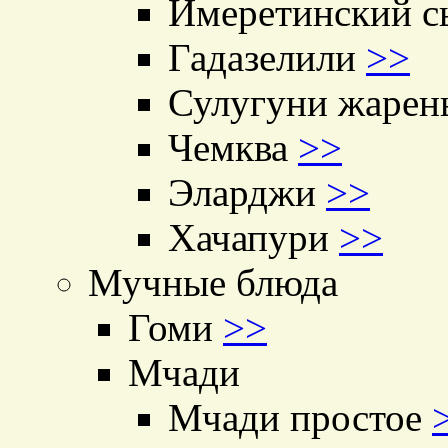
Имеретинский с
Гадазелили
>>
Сулугуни жаре
Чемква
>>
Эларджи
>>
Хачапури
>>
Мучные блюда
Гоми
>>
Мчади
Мчади простое