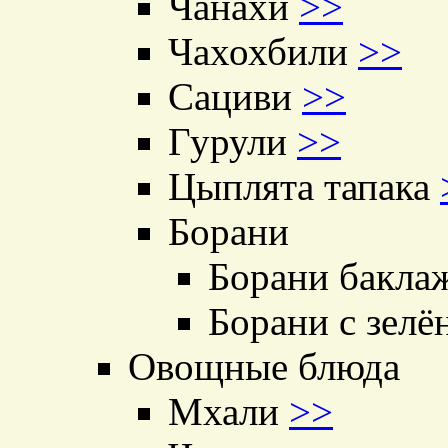
Чанахи
>>
Чахохбили
>>
Сациви
>>
Гурули
>>
Цыплята тапака
Борани
Борани бакла
Борани с зел
Овощные блюда
Мхали
>>