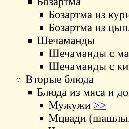
Бозартма
Бозартма из ку
Бозартма из цы
Шечаманды
Шечаманды с м
Шечаманды с к
Вторые блюда
Блюда из мяса и д
Мужужи
>>
Мцвади (шашлы