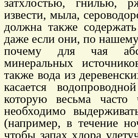
затхлостью, гнилью, р
извести, мыла, сероводор
должна также содержать
даже если они, по нашем
почему для чая абс
минеральных источнико
также вода из деревенски
касается водопроводн
которую весьма часто 
необходимо выдерживат
(например, в течение но
чтобы запах хлора улету