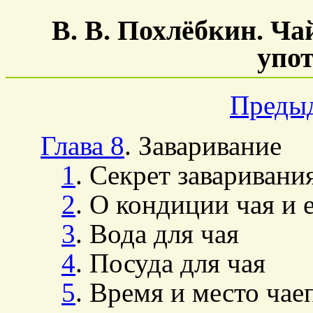
В. В. Похлёбкин. Чай
упо
Преды
Глава 8
. Заваривание
1
. Секрет заваривани
2
. О кондиции чая и 
3
. Вода для чая
4
. Посуда для чая
5
. Время и место чае